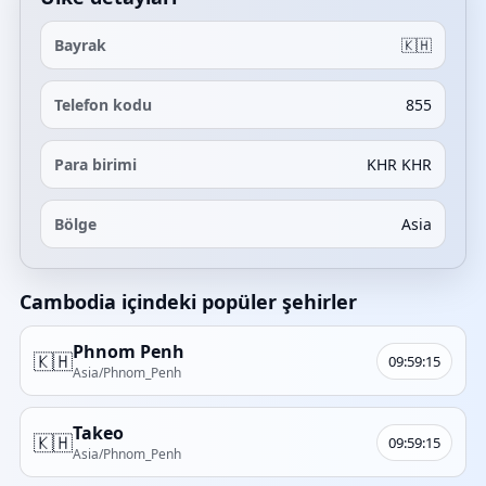
Bayrak
🇰🇭
Telefon kodu
855
Para birimi
KHR KHR
Bölge
Asia
Cambodia içindeki popüler şehirler
Phnom Penh
🇰🇭
09:59:15
Asia/Phnom_Penh
Takeo
🇰🇭
09:59:15
Asia/Phnom_Penh