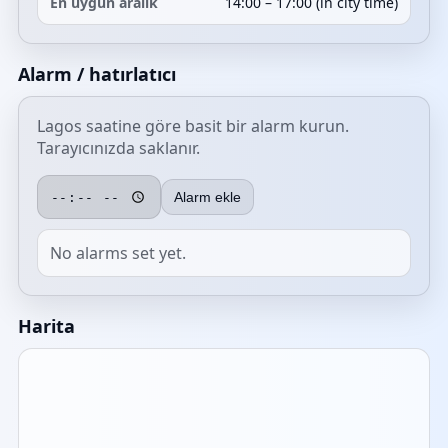
En uygun aralık
14:00 – 17:00 (in city time)
Alarm / hatırlatıcı
Lagos saatine göre basit bir alarm kurun.
Tarayıcınızda saklanır.
Alarm ekle
No alarms set yet.
Harita